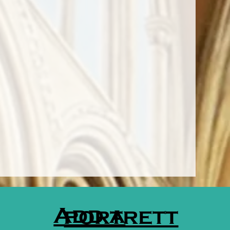
Add a
portrett