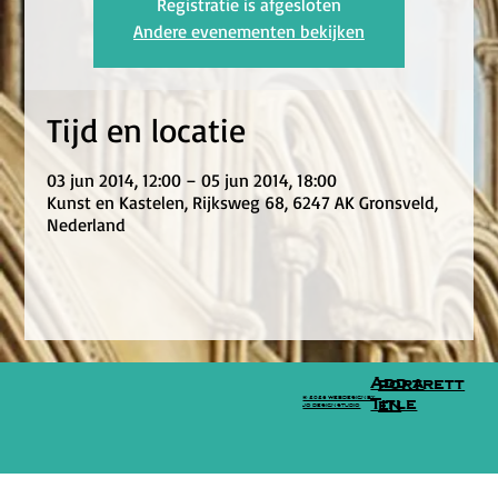
Registratie is afgesloten
Andere evenementen bekijken
Tijd en locatie
03 jun 2014, 12:00 – 05 jun 2014, 18:00
Kunst en Kastelen, Rijksweg 68, 6247 AK Gronsveld,
Nederland
Add a
portrett
© 2026 WEBDESIGN BY
Title
en
JO DESIGN STUDIO