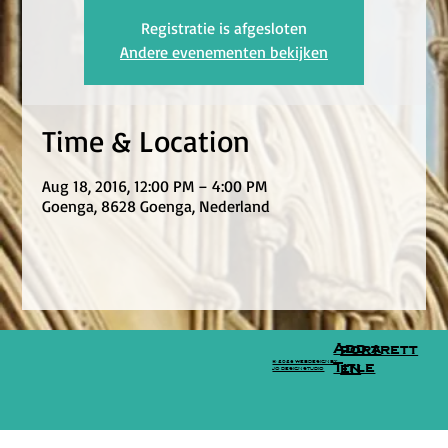
Registratie is afgesloten
Andere evenementen bekijken
Time & Location
Aug 18, 2016, 12:00 PM – 4:00 PM
Goenga, 8628 Goenga, Nederland
Add a
portrett
© 2026 WEBDESIGN BY
Title
en
JO DESIGN STUDIO