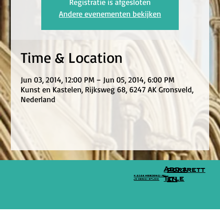
Registratie is afgesloten
Andere evenementen bekijken
Time & Location
Jun 03, 2014, 12:00 PM – Jun 05, 2014, 6:00 PM
Kunst en Kastelen, Rijksweg 68, 6247 AK Gronsveld,
Nederland
Add a
portrett
© 2026 WEBDESIGN BY
Title
en
JO DESIGN STUDIO