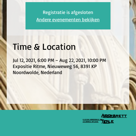
Registratie is afgesloten
Andere evenementen bekijken
Time & Location
Jul 12, 2021, 6:00 PM – Aug 22, 2021, 10:00 PM
Expositie Ritme, Nieuweweg 56, 8391 KP
Noordwolde, Nederland
Add a
portrett
© 2026 WEBDESIGN BY
Title
en
JO DESIGN STUDIO